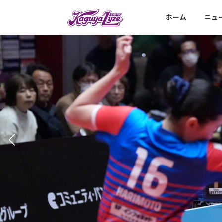
コ
ナ
ン
ビ
ホーム
ニュ
テ
ゲ
ン
ー
ツ
シ
へ
ョ
ス
ン
キ
に
ッ
移
プ
動