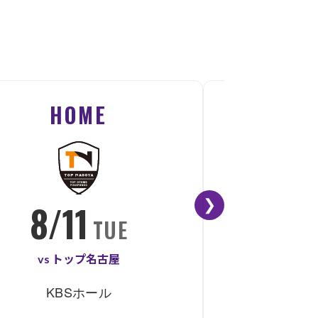
HOME
A
❯
8/11
8/
TUE
vs トップ名古屋
vs
KBSホール
茅ケ崎