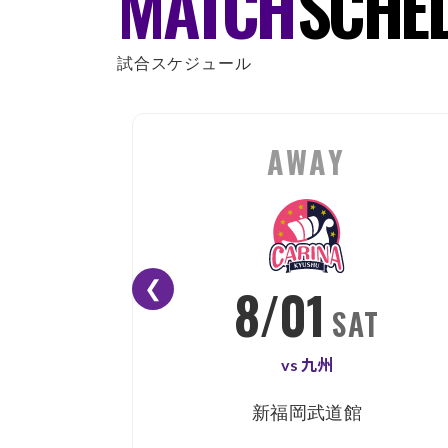
MATCH
SCHE
試合スケジュール
AWAY
❮
8/01
SAT
vs 九州
新福岡武道館