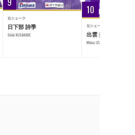
9
10
右シェーク
日下部 詩季
左シェーク
出雲 美空
Shiki KUSAKABE
Mikuu IZUMO