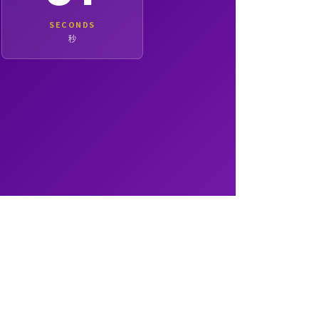
SECONDS
秒