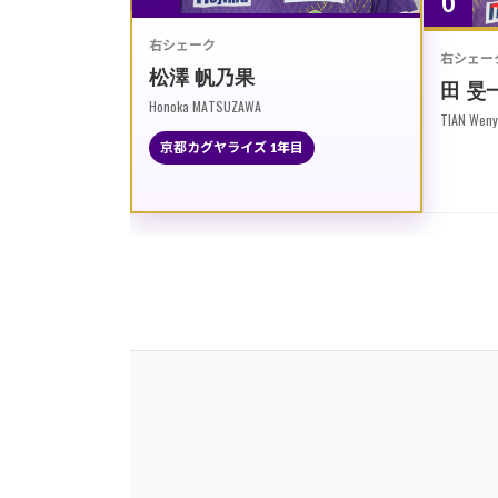
右シェーク
右シェー
松澤 帆乃果
田 旻
Honoka MATSUZAWA
TIAN Weny
京都カグヤライズ 1年目