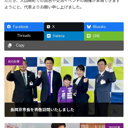
ただき、大山崎町での試合や交流イベントの開催が実現できます
ようにと、代表よりお願い申し上げました。
Facebook
X
Bluesky
Threads
Hatena
LINE
Copy
前の記事
長岡京市長を表敬訪問いたしました
2023年4月21日
次の記事