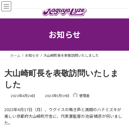
コ
ナ
ン
ビ
テ
ゲ
ン
ー
ツ
シ
へ
ョ
お知らせ
ス
ン
キ
に
ッ
移
プ
動
ホーム
お知らせ
大山崎町長を表敬訪問いたしました
大山崎町長を表敬訪問いたしま
した
最
2023年4月24日
2023年5月19日
管理者
終
更
2023年4月17日（月）、ウグイスの鳴き声と満開のハナミズキが
新
日
美しい京都府大山崎町庁舎に、代表兼監督の池袋 晴彦が伺いまし
時
た。
: