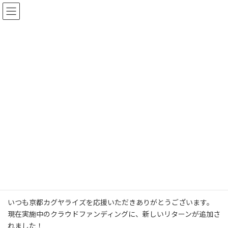
コ
ナ
ン
ビ
テ
ゲ
ン
ー
ツ
シ
へ
ョ
お知らせ
ス
ン
キ
に
ッ
移
プ
動
ホーム
お知らせ
【クラウドファンディング】新リターン追加のお知らせ
【クラウドファンディング】新
リターン追加のお知らせ
最
2025年9月10日
2025年9月19日
管理者
終
更
いつも京都カグヤライズを応援いただきありがとうございます。
新
日
現在実施中のクラウドファンディングに、新しいリターンが追加さ
時
れました！