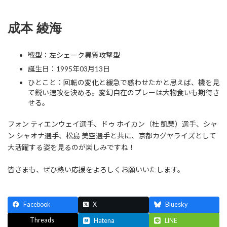
成本 綾海
戦型：左シェーク異質攻撃型
誕生日：1995年03月13日
ひとこと：回転の変化と緩急で惑わせたかと思えば、機を見
て鋭い速攻を決める。変幻自在のプレーは大物食いも期待さ
せる。
フォン ティエンウェイ選手、ドゥ ホイカン（杜 凱琹）選手、シャ
ン シャオナ選手、松島 美空選手と共に、京都カグヤライズとして
大活躍する姿を見るのが楽しみですね！
皆さまも、ぜひ熱い応援をよろしくお願いいたします。
Facebook
X
Bluesky
Threads
Hatena
LINE