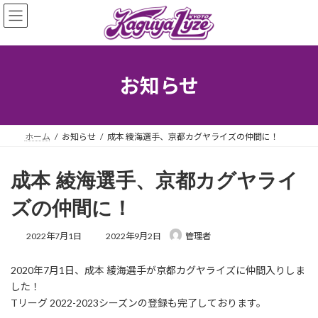
コ
ナ
ン
ビ
テ
ゲ
ン
ー
ツ
シ
へ
ョ
お知らせ
ス
ン
キ
に
ッ
移
プ
動
ホーム
お知らせ
成本 綾海選手、京都カグヤライズの仲間に！
成本 綾海選手、京都カグヤライ
ズの仲間に！
最
2022年7月1日
2022年9月2日
管理者
終
更
2020年7月1日、成本 綾海選手が京都カグヤライズに仲間入りしま
新
日
した！
時
Tリーグ 2022-2023シーズンの登録も完了しております。
: