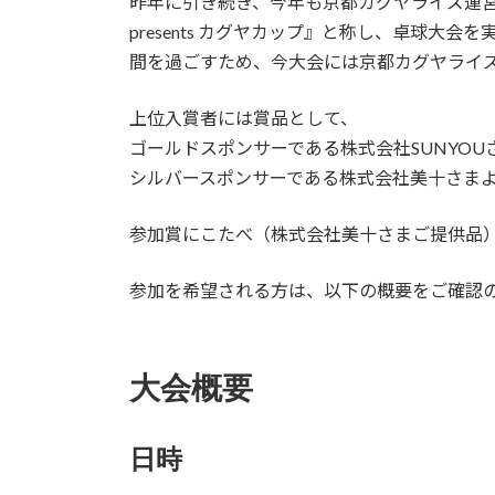
昨年に引き続き、今年も京都カグヤライズ運営
新
日
presents カグヤカップ』と称し、卓球大
時
間を過ごすため、今大会には京都カグヤライズ
:
上位入賞者には賞品として、
ゴールドスポンサーである株式会社SUNYOUさま
シルバースポンサーである株式会社美十さまよ
参加賞にこたべ（株式会社美十さまご提供品
参加を希望される方は、以下の概要をご確認
大会概要
日時