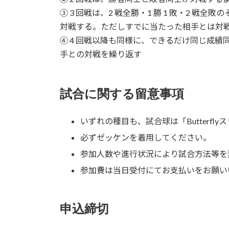
③ 3 回戦は、2 戦全勝・1 勝 1 敗・2 戦
対戦する。ただしすでに当たった相手とは対
④ 4 回戦以降も同様に、できるだけ同じ成
手との対戦を繰り返す
試合に関する留意事項
いずれの種目も、試合球は「Butterfl
必ずゼッケンを着用してください。
参加人数や進行状況により試合方法等を
参加費は当日受付にてお支払いをお願い
申込締切