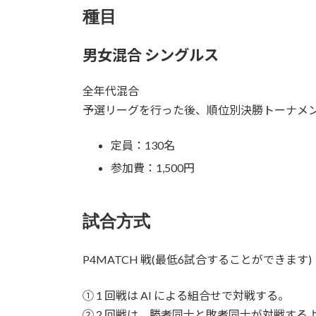
種目
男女混合 シングルス
全年代混合
予選リーグを行った後、順位別決勝トーナメ
定員：130名
参加費：1,500円
試合方式
P4MATCH 戦(最低6試合することができます)
① 1 回戦は AI による組合せで対戦する。
② 2 回戦は、勝者同士と敗者同士が対戦する