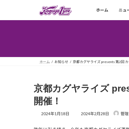
コ
ナ
ン
ビ
ホーム
ニュ
テ
ゲ
ン
ー
ツ
シ
へ
ョ
ス
ン
キ
に
ッ
移
ホーム
お知らせ
京都カグヤライズ presents 第2回
プ
動
京都カグヤライズ pres
開催！
最
2024年1月18日
2024年2月28日
管理
終
更