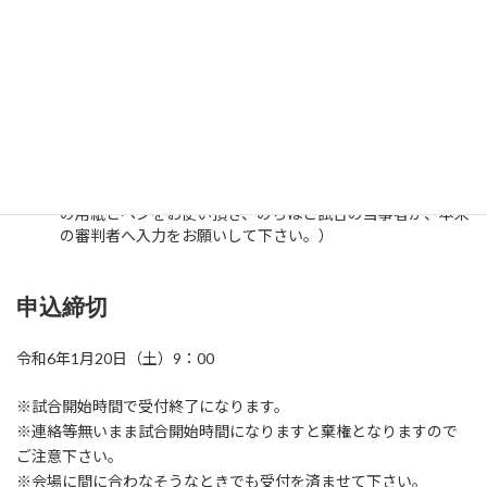
試合中のマスク着用は個人のご判断にお任せします。
審判用のカウンターは各台に用意してあります。
試合球が割れた場合は本部に予備を置いておきますので交換
して下さい。
チェンジコート有り。
進行上、次の試合を空いている台で行うこともあり、本来の
審判者ではない方に審判をお願いすることがございます。
（その際は、スマホで得点を入力できないため、カップの中
の用紙とペンをお使い頂き、のちほど試合の当事者か、本来
の審判者へ入力をお願いして下さい。）
申込締切
令和6年1月20日（土）9：00
※試合開始時間で受付終了になります。
※連絡等無いまま試合開始時間になりますと棄権となりますので
ご注意下さい。
※会場に間に合わなそうなときでも受付を済ませて下さい。