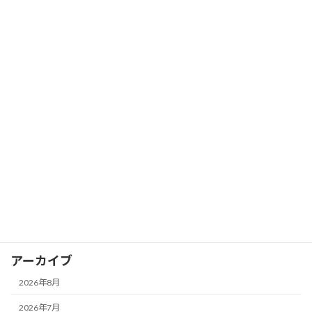
カテゴリー
コラム
イベントレポート
カグヤカップ
カグヤガールズ
卓球スクール
試合レポート
選手情報
アーカイブ
2026年8月
2026年7月