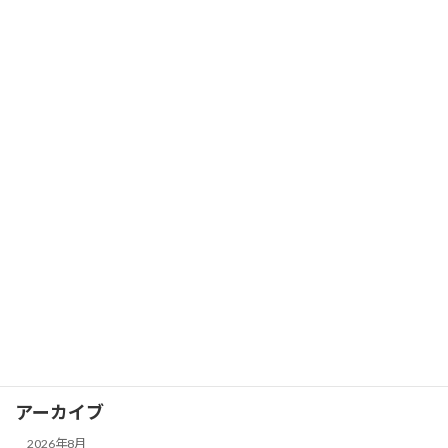
2026年4月3日
カテゴリー
コラム
イベントレポート
カグヤカップ
カグヤガールズ
卓球スクール
試合レポート
選手情報
アーカイブ
2026年8月