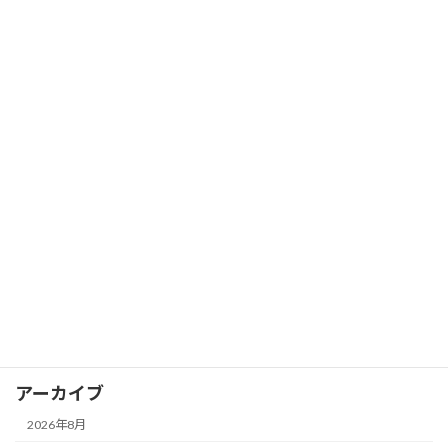
カテゴリー
コラム
イベントレポート
カグヤカップ
カグヤガールズ
卓球スクール
試合レポート
選手情報
アーカイブ
2026年8月