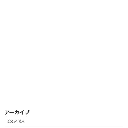
カテゴリー
コラム
イベントレポート
カグヤカップ
カグヤガールズ
卓球スクール
試合レポート
選手情報
アーカイブ
2026年8月