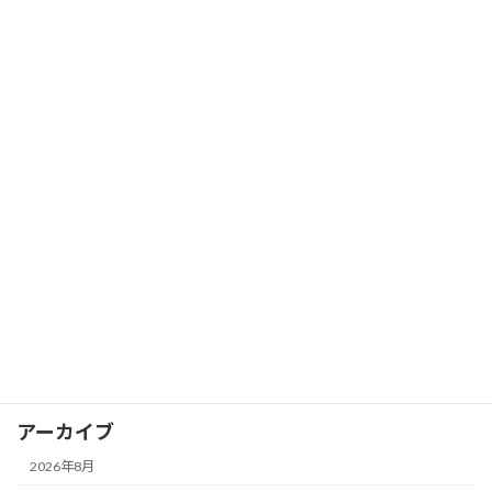
カテゴリー
コラム
イベントレポート
カグヤカップ
カグヤガールズ
卓球スクール
試合レポート
選手情報
アーカイブ
2026年8月