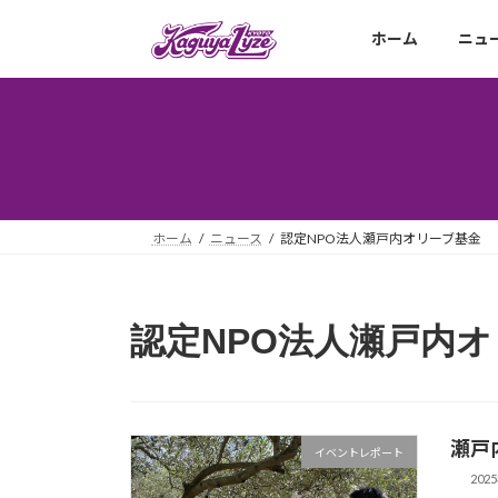
コ
ナ
ン
ビ
ホーム
ニュ
テ
ゲ
ン
ー
ツ
シ
へ
ョ
ス
ン
キ
に
ッ
移
ホーム
ニュース
認定NPO法人瀬戸内オリーブ基金
プ
動
認定NPO法人瀬戸内
瀬戸
イベントレポート
202