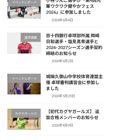
小林りんご選手が「第4回光
イベントレポート
華ワクワク健やかフェス
2026」に参加しました
2026年6月4日
百十四銀行卓球部所属 岡崎
選手情報
日和選手・塩見真希選手と
2026-2027シーズン選手契約
締結のお知らせ
2026年6月2日
城陽久御山中学校体育連盟主
イベントレポート
催 卓球審判講習会に参加し
ました
2026年5月25日
【初代カグヤガールズ】 追
カグヤガールズ
加合格メンバーのお知らせ
2026年4月9日