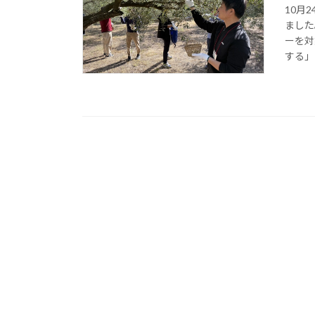
10月
ました
ーを対
する」