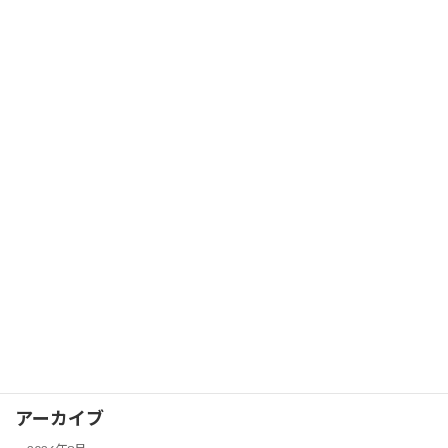
2026年4月3日
カテゴリー
コラム
イベントレポート
カグヤカップ
カグヤガールズ
卓球スクール
試合レポート
選手情報
アーカイブ