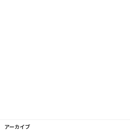
カグヤガールズ
4/30応募締切＞
2026年4月3日
カテゴリー
コラム
イベントレポート
カグヤカップ
カグヤガールズ
卓球スクール
試合レポート
選手情報
アーカイブ